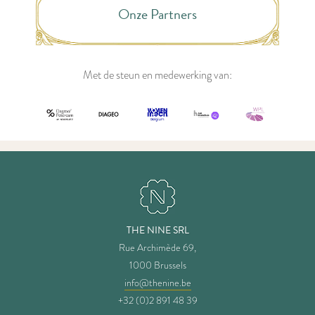
Onze Partners
Met de steun en medewerking van:
THE NINE SRL
Rue Archimède 69,
1000 Brussels
info@thenine.be
+32 (0)2 891 48 39